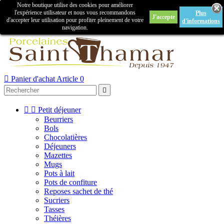
Notre boutique utilise des cookies pour améliorer

l'expérience utilisateur et nous vous recommandons
Plus
J'accepte
Créer un compte
Connexion
d'accepter leur utilisation pour profiter pleinement de votre
d'informations
navigation.



Panier d'achat
Article 0



Petit déjeuner
Beurriers
Bols
Chocolatières
Déjeuners
Mazettes
Mugs
Pots à lait
Pots de confiture
Reposes sachet de thé
Sucriers
Tasses
Théières