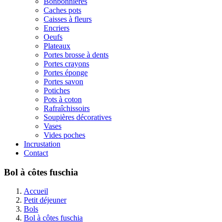
Bonbonnières
Caches pots
Caisses à fleurs
Encriers
Oeufs
Plateaux
Portes brosse à dents
Portes crayons
Portes éponge
Portes savon
Potiches
Pots à coton
Rafraîchissoirs
Soupières décoratives
Vases
Vides poches
Incrustation
Contact
Bol à côtes fuschia
Accueil
Petit déjeuner
Bols
Bol à côtes fuschia