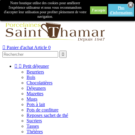
Notre boutique utilise des cookies pour améliorer

l'expérience utilisateur et nous vous recommandons
Plus
J'accepte
Créer un compte
Connexion
d'accepter leur utilisation pour profiter pleinement de votre
d'informations
navigation.



Panier d'achat
Article 0



Petit déjeuner
Beurriers
Bols
Chocolatières
Déjeuners
Mazettes
Mugs
Pots à lait
Pots de confiture
Reposes sachet de thé
Sucriers
Tasses
Théières