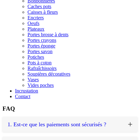
Bonbonnières
Caches pots
Caisses à fleurs
Encriers
Oeufs
Plateaux
Portes brosse à dents
Portes crayons
Portes éponge
Portes savon
Potiches
Pots à coton
Rafraîchissoirs
Soupières décoratives
Vases
Vides poches
Incrustation
Contact
FAQ
1.
Est-ce que les paiements sont sécurisés ?
Les Porcelaines Saint-Thamar vous garantit la plus grande