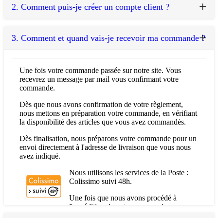
2.
Comment puis-je créer un compte client ?
sécurité lors de votre commande. Vos coordonnées bancaires
sont cryptées et transmises directement via une connexion
sécurisée à Paybox Services. Les Porcelaines Saint-Thamar
Très simplement ...
vous garantit un achat sans risque et en toute confiance.
3.
Comment et quand vais-je recevoir ma commande ?
Cliquez sur "Créer un compte" en haut de notre site marchand.
Cartes acceptées
Carte Bleue - Visa - Mastercard - American Express
Une fois votre commande passée sur notre site. Vous
recevrez un message par mail vous confirmant votre
Les Porcelaines Saint-Thamar accepte les paiements par les
commande.
cartes Carte Bleue, Visa, MasterCard, American Express.
Dès que nous avons confirmation de votre règlement,
nous mettons en préparation votre commande, en vérifiant
Virement Paypal
la disponibilité des articles que vous avez commandés.
Paypal
Dès finalisation, nous préparons votre commande pour un
envoi directement à l'adresse de livraison que vous nous
Les Porcelaines Saint-Thamar vous permet de régler votre
avez indiqué.
commande grâce à votre compte Paypal.
Suivez la procédure et remplissez le formulaire. Une fois que
vous avez tout rempli, validez votre inscription et vous recevrez
Nous utilisons les services de la Poste :
Chèques acceptés
une confirmation d'inscription par email.
Colissimo suivi 48h.
Les Porcelaines Saint-Thamar accepte les chèques émis par des
Votre compte client est maintenant créé et vous pouvez réaliser
Une fois que nous avons procédé à
banques françaises libellés en euros. Vous pouvez choisir le
vos achats en toute tranquilité.
l'expédition de votre commande, vous
paiement par chèque lors du passage de votre commande. Votre
recevez un mail vous avertissant de la livraison prochaine