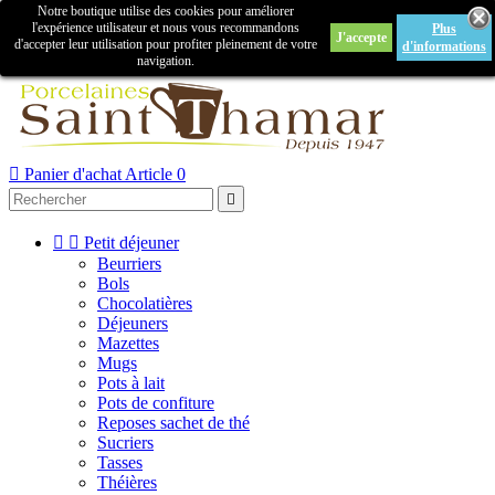
Notre boutique utilise des cookies pour améliorer

l'expérience utilisateur et nous vous recommandons
Plus
J'accepte
Créer un compte
Connexion
d'accepter leur utilisation pour profiter pleinement de votre
d'informations
navigation.



Panier d'achat
Article 0



Petit déjeuner
Beurriers
Bols
Chocolatières
Déjeuners
Mazettes
Mugs
Pots à lait
Pots de confiture
Reposes sachet de thé
Sucriers
Tasses
Théières