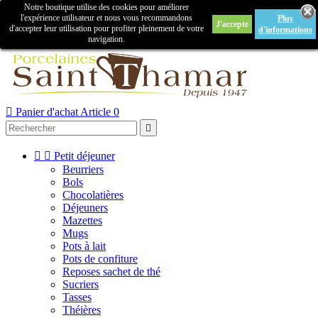
Notre boutique utilise des cookies pour améliorer

l'expérience utilisateur et nous vous recommandons
Plus
J'accepte
Créer un compte
Connexion
d'accepter leur utilisation pour profiter pleinement de votre
d'informations
navigation.



Panier d'achat
Article 0



Petit déjeuner
Beurriers
Bols
Chocolatières
Déjeuners
Mazettes
Mugs
Pots à lait
Pots de confiture
Reposes sachet de thé
Sucriers
Tasses
Théières