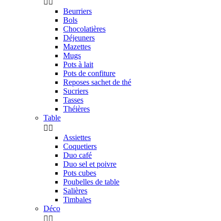


Beurriers
Bols
Chocolatières
Déjeuners
Mazettes
Mugs
Pots à lait
Pots de confiture
Reposes sachet de thé
Sucriers
Tasses
Théières
Table


Assiettes
Coquetiers
Duo café
Duo sel et poivre
Pots cubes
Poubelles de table
Salières
Timbales
Déco

