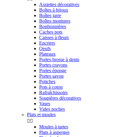
Assiettes décoratives
Boîtes à bijoux
Boîtes jarre
Boîtes montures
Bonbonnières
Caches pots
Caisses à fleurs
Encriers
Oeufs
Plateaux
Portes brosse à dents
Portes crayons
Portes éponge
Portes savon
Potiches
Pots à coton
Rafraîchissoirs
Soupières décoratives
Vases
Vides poches
Plats et moules


Moules à tartes
Plats à asperges