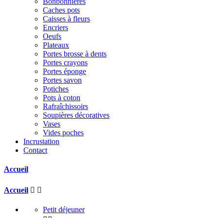
Bonbonnières
Caches pots
Caisses à fleurs
Encriers
Oeufs
Plateaux
Portes brosse à dents
Portes crayons
Portes éponge
Portes savon
Potiches
Pots à coton
Rafraîchissoirs
Soupières décoratives
Vases
Vides poches
Incrustation
Contact
Accueil
Accueil


Petit déjeuner