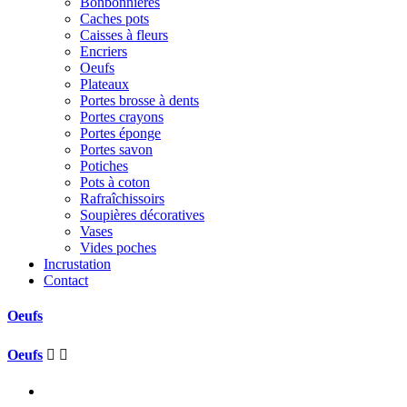
Bonbonnières
Caches pots
Caisses à fleurs
Encriers
Oeufs
Plateaux
Portes brosse à dents
Portes crayons
Portes éponge
Portes savon
Potiches
Pots à coton
Rafraîchissoirs
Soupières décoratives
Vases
Vides poches
Incrustation
Contact
Oeufs
Oeufs

