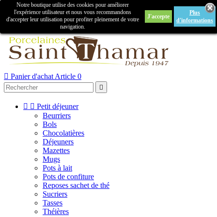
Notre boutique utilise des cookies pour améliorer

l'expérience utilisateur et nous vous recommandons
Plus
J'accepte
Créer un compte
Connexion
d'accepter leur utilisation pour profiter pleinement de votre
d'informations
navigation.



Panier d'achat
Article 0



Petit déjeuner
Beurriers
Bols
Chocolatières
Déjeuners
Mazettes
Mugs
Pots à lait
Pots de confiture
Reposes sachet de thé
Sucriers
Tasses
Théières