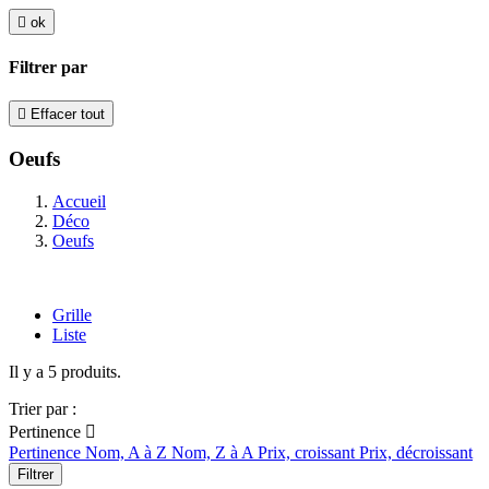

ok
Filtrer par

Effacer tout
Oeufs
Accueil
Déco
Oeufs
Grille
Liste
Il y a 5 produits.
Trier par :
Pertinence

Pertinence
Nom, A à Z
Nom, Z à A
Prix, croissant
Prix, décroissant
Filtrer