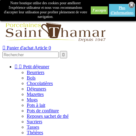
Notre boutique utilise des cookies pour améliorer

l'expérience utilisateur et nous vous recommandons
Plus
J'accepte
Créer un compte
Connexion
d'accepter leur utilisation pour profiter pleinement de votre
d'informations
navigation.



Panier d'achat
Article 0



Petit déjeuner
Beurriers
Bols
Chocolatières
Déjeuners
Mazettes
Mugs
Pots à lait
Pots de confiture
Reposes sachet de thé
Sucriers
Tasses
Théières