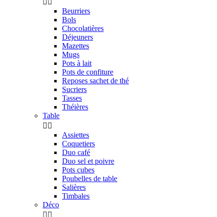


Beurriers
Bols
Chocolatières
Déjeuners
Mazettes
Mugs
Pots à lait
Pots de confiture
Reposes sachet de thé
Sucriers
Tasses
Théières
Table


Assiettes
Coquetiers
Duo café
Duo sel et poivre
Pots cubes
Poubelles de table
Salières
Timbales
Déco

