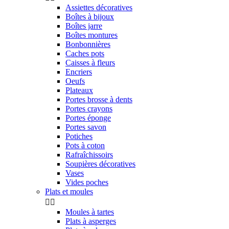
Assiettes décoratives
Boîtes à bijoux
Boîtes jarre
Boîtes montures
Bonbonnières
Caches pots
Caisses à fleurs
Encriers
Oeufs
Plateaux
Portes brosse à dents
Portes crayons
Portes éponge
Portes savon
Potiches
Pots à coton
Rafraîchissoirs
Soupières décoratives
Vases
Vides poches
Plats et moules


Moules à tartes
Plats à asperges