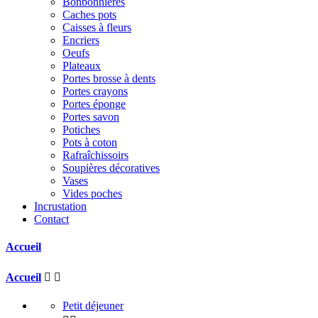
Bonbonnières
Caches pots
Caisses à fleurs
Encriers
Oeufs
Plateaux
Portes brosse à dents
Portes crayons
Portes éponge
Portes savon
Potiches
Pots à coton
Rafraîchissoirs
Soupières décoratives
Vases
Vides poches
Incrustation
Contact
Accueil
Accueil


Petit déjeuner