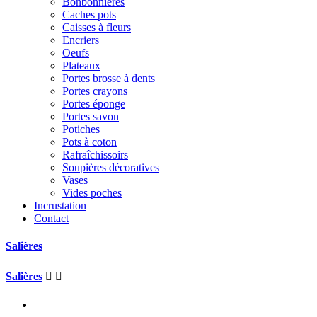
Bonbonnières
Caches pots
Caisses à fleurs
Encriers
Oeufs
Plateaux
Portes brosse à dents
Portes crayons
Portes éponge
Portes savon
Potiches
Pots à coton
Rafraîchissoirs
Soupières décoratives
Vases
Vides poches
Incrustation
Contact
Salières
Salières

