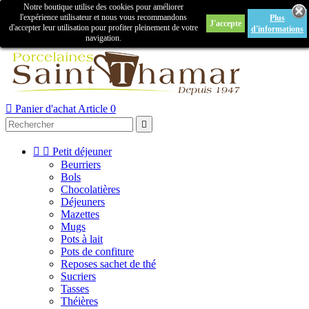
Notre boutique utilise des cookies pour améliorer

l'expérience utilisateur et nous vous recommandons
Plus
J'accepte
Créer un compte
Connexion
d'accepter leur utilisation pour profiter pleinement de votre
d'informations
navigation.



Panier d'achat
Article 0



Petit déjeuner
Beurriers
Bols
Chocolatières
Déjeuners
Mazettes
Mugs
Pots à lait
Pots de confiture
Reposes sachet de thé
Sucriers
Tasses
Théières