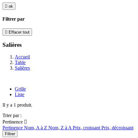

ok
Filtrer par

Effacer tout
Salières
Accueil
Table
Salières
Grille
Liste
Il y a 1 produit.
Trier par :
Pertinence

Pertinence
Nom, A à Z
Nom, Z à A
Prix, croissant
Prix, décroissant
Filtrer