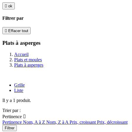

ok
Filtrer par

Effacer tout
Plats à asperges
Accueil
Plats et moules
Plats à asperges
Grille
Liste
Il y a 1 produit.
Trier par :
Pertinence

Pertinence
Nom, A à Z
Nom, Z à A
Prix, croissant
Prix, décroissant
Filtrer