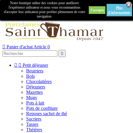
Notre boutique utilise des cookies pour améliorer

l'expérience utilisateur et nous vous recommandons
Plus
J'accepte
Créer un compte
Connexion
d'accepter leur utilisation pour profiter pleinement de votre
d'informations
navigation.



Panier d'achat
Article 0



Petit déjeuner
Beurriers
Bols
Chocolatières
Déjeuners
Mazettes
Mugs
Pots à lait
Pots de confiture
Reposes sachet de thé
Sucriers
Tasses
Théières