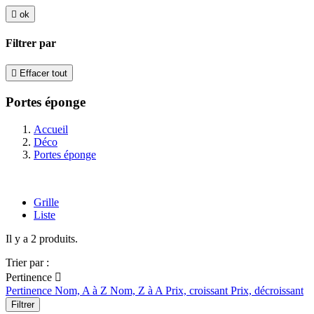

ok
Filtrer par

Effacer tout
Portes éponge
Accueil
Déco
Portes éponge
Grille
Liste
Il y a 2 produits.
Trier par :
Pertinence

Pertinence
Nom, A à Z
Nom, Z à A
Prix, croissant
Prix, décroissant
Filtrer