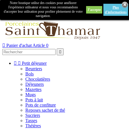
Notre boutique utilise des cookies pour améliorer

l'expérience utilisateur et nous vous recommandons
Plus
J'accepte
Créer un compte
Connexion
d'accepter leur utilisation pour profiter pleinement de votre
d'informations
navigation.



Panier d'achat
Article 0



Petit déjeuner
Beurriers
Bols
Chocolatières
Déjeuners
Mazettes
Mugs
Pots à lait
Pots de confiture
Reposes sachet de thé
Sucriers
Tasses
Théières