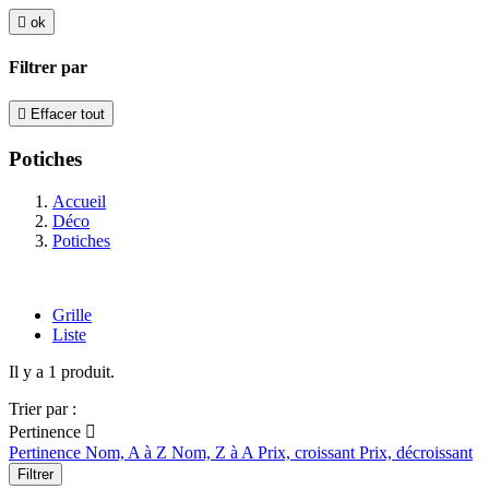

ok
Filtrer par

Effacer tout
Potiches
Accueil
Déco
Potiches
Grille
Liste
Il y a 1 produit.
Trier par :
Pertinence

Pertinence
Nom, A à Z
Nom, Z à A
Prix, croissant
Prix, décroissant
Filtrer