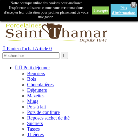
Notre boutique utilise des cookies pour améliorer

l'expérience utilisateur et nous vous recommandons
Plus
J'accepte
Créer un compte
Connexion
d'accepter leur utilisation pour profiter pleinement de votre
d'informations
navigation.



Panier d'achat
Article 0



Petit déjeuner
Beurriers
Bols
Chocolatières
Déjeuners
Mazettes
Mugs
Pots à lait
Pots de confiture
Reposes sachet de thé
Sucriers
Tasses
Théières