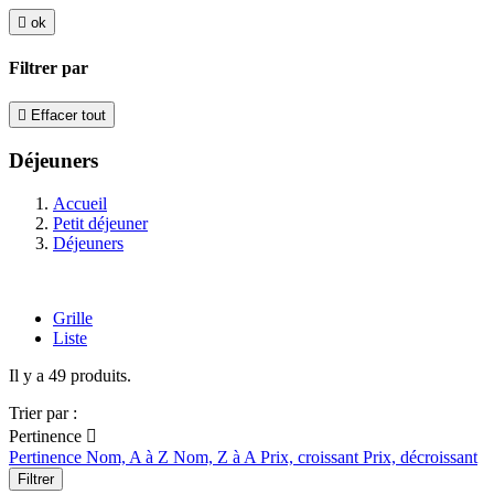

ok
Filtrer par

Effacer tout
Déjeuners
Accueil
Petit déjeuner
Déjeuners
Grille
Liste
Il y a 49 produits.
Trier par :
Pertinence

Pertinence
Nom, A à Z
Nom, Z à A
Prix, croissant
Prix, décroissant
Filtrer