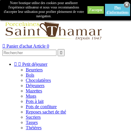
Notre boutique utilise des cookies pour améliorer

l'expérience utilisateur et nous vous recommandons
Plus
J'accepte
Créer un compte
Connexion
d'accepter leur utilisation pour profiter pleinement de votre
d'informations
navigation.



Panier d'achat
Article 0



Petit déjeuner
Beurriers
Bols
Chocolatières
Déjeuners
Mazettes
Mugs
Pots à lait
Pots de confiture
Reposes sachet de thé
Sucriers
Tasses
Théières