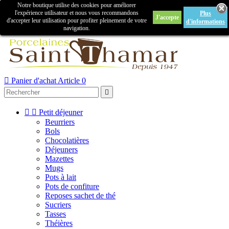
Notre boutique utilise des cookies pour améliorer

l'expérience utilisateur et nous vous recommandons
Plus
J'accepte
Créer un compte
Connexion
d'accepter leur utilisation pour profiter pleinement de votre
d'informations
navigation.



Panier d'achat
Article 0



Petit déjeuner
Beurriers
Bols
Chocolatières
Déjeuners
Mazettes
Mugs
Pots à lait
Pots de confiture
Reposes sachet de thé
Sucriers
Tasses
Théières