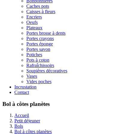
Bonbonnières
Caches pots
Caisses à fleurs
Encriers
Oeufs
Plateaux
Portes brosse à dents
Portes crayons
Portes éponge
Portes savon
Potiches
Pots à coton
Rafraîchissoirs
Soupières décoratives
Vases
Vides poches
Incrustation
Contact
Bol à côtes planètes
Accueil
Petit déjeuner
Bols
Bol à côtes planètes