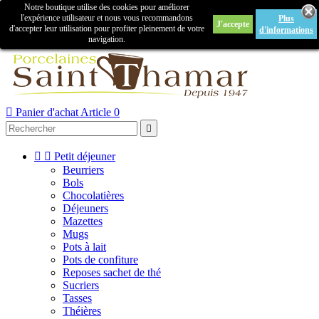
Notre boutique utilise des cookies pour améliorer

l'expérience utilisateur et nous vous recommandons
Plus
J'accepte
Créer un compte
Connexion
d'accepter leur utilisation pour profiter pleinement de votre
d'informations
navigation.



Panier d'achat
Article 0



Petit déjeuner
Beurriers
Bols
Chocolatières
Déjeuners
Mazettes
Mugs
Pots à lait
Pots de confiture
Reposes sachet de thé
Sucriers
Tasses
Théières