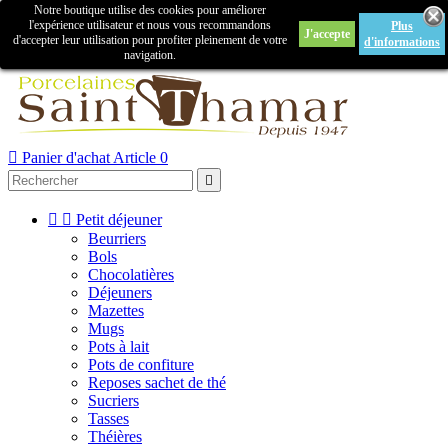
Notre boutique utilise des cookies pour améliorer

l'expérience utilisateur et nous vous recommandons
Plus
J'accepte
Créer un compte
Connexion
d'accepter leur utilisation pour profiter pleinement de votre
d'informations
navigation.



Panier d'achat
Article 0



Petit déjeuner
Beurriers
Bols
Chocolatières
Déjeuners
Mazettes
Mugs
Pots à lait
Pots de confiture
Reposes sachet de thé
Sucriers
Tasses
Théières