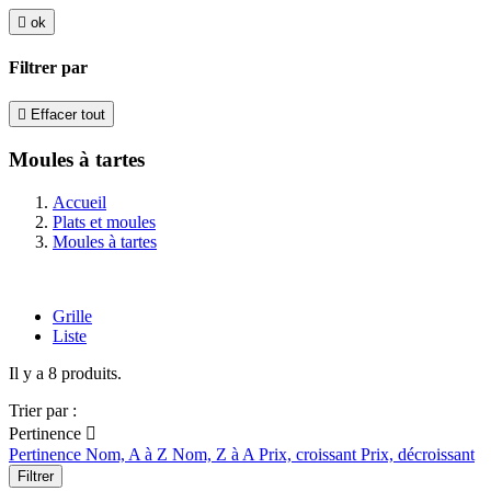

ok
Filtrer par

Effacer tout
Moules à tartes
Accueil
Plats et moules
Moules à tartes
Grille
Liste
Il y a 8 produits.
Trier par :
Pertinence

Pertinence
Nom, A à Z
Nom, Z à A
Prix, croissant
Prix, décroissant
Filtrer