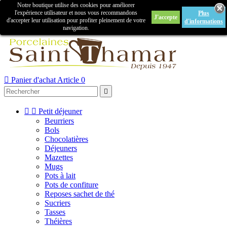
Notre boutique utilise des cookies pour améliorer

l'expérience utilisateur et nous vous recommandons
Plus
J'accepte
Créer un compte
Connexion
d'accepter leur utilisation pour profiter pleinement de votre
d'informations
navigation.



Panier d'achat
Article 0



Petit déjeuner
Beurriers
Bols
Chocolatières
Déjeuners
Mazettes
Mugs
Pots à lait
Pots de confiture
Reposes sachet de thé
Sucriers
Tasses
Théières