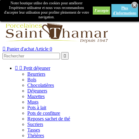
Notre boutique utilise des cookies pour améliorer

l'expérience utilisateur et nous vous recommandons
Plus
J'accepte
Créer un compte
Connexion
d'accepter leur utilisation pour profiter pleinement de votre
d'informations
navigation.



Panier d'achat
Article 0



Petit déjeuner
Beurriers
Bols
Chocolatières
Déjeuners
Mazettes
Mugs
Pots à lait
Pots de confiture
Reposes sachet de thé
Sucriers
Tasses
Théières