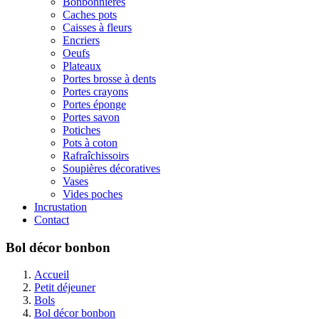
Bonbonnières
Caches pots
Caisses à fleurs
Encriers
Oeufs
Plateaux
Portes brosse à dents
Portes crayons
Portes éponge
Portes savon
Potiches
Pots à coton
Rafraîchissoirs
Soupières décoratives
Vases
Vides poches
Incrustation
Contact
Bol décor bonbon
Accueil
Petit déjeuner
Bols
Bol décor bonbon