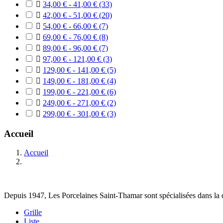

34,00 € - 41,00 €
(33)

42,00 € - 51,00 €
(20)

54,00 € - 66,00 €
(7)

69,00 € - 76,00 €
(8)

89,00 € - 96,00 €
(7)

97,00 € - 121,00 €
(3)

129,00 € - 141,00 €
(5)

149,00 € - 181,00 €
(4)

199,00 € - 221,00 €
(6)

249,00 € - 271,00 €
(2)

299,00 € - 301,00 €
(3)
Accueil
Accueil
Depuis 1947, Les Porcelaines Saint-Thamar sont spécialisées dans la déc
Grille
Liste