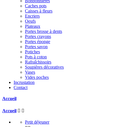
Bonbonnières
Caches pots
Caisses à fleurs
Encriers
Oeufs
Plateaux
Portes brosse à dents
Portes crayons
Portes éponge
Portes savon
Potiches
Pots à coton
Rafraîchissoirs
Soupières décoratives
Vases
Vides poches
Incrustation
Contact
Accueil
Accueil


Petit déjeuner