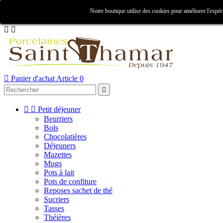

Notre boutique utilise des cookies pour améliorer l'expér
Créer un compte
Connexion



Panier d'achat
Article 0



Petit déjeuner
Beurriers
Bols
Chocolatières
Déjeuners
Mazettes
Mugs
Pots à lait
Pots de confiture
Reposes sachet de thé
Sucriers
Tasses
Théières