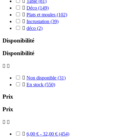

Table
(81)

Déco
(149)

Plats et moules
(102)

Incrustation
(39)

déco
(2)
Disponibilité
Disponibilité



Non disponible
(31)

En stock
(550)
Prix
Prix



6,00 € - 32,00 €
(454)