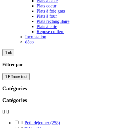
Plats à cake
Plats coeur
Plats à foie gras
Plats à four
Plats rectangulaire
Plats à tarte
Repose cuillère
Incrustation
déco

ok
Filtrer par

Effacer tout
Catégories
Catégories



Petit déjeuner
(258)