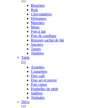


Beurriers
Bols
Chocolatières
Déjeuners
Mazettes
Mugs
Pots à lait
Pots de confiture
Reposes sachet de thé
Sucriers
Tasses
Théières
Table


Assiettes
Coquetiers
Duo café
Duo sel et poivre
Pots cubes
Poubelles de table
Salières
Timbales
Déco

