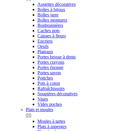
Assiettes décoratives
Boîtes à bijoux
Boîtes jarre
Boîtes montures
Bonbonnières
Caches pots
Caisses à fleurs
Encriers
Oeufs
Plateaux
Portes brosse à dents
Portes crayons
Portes éponge
Portes savon
Potiches
Pots à coton
Rafraîchissoirs
Soupières décoratives
Vases
Vides poches
Plats et moules


Moules à tartes
Plats à asperges