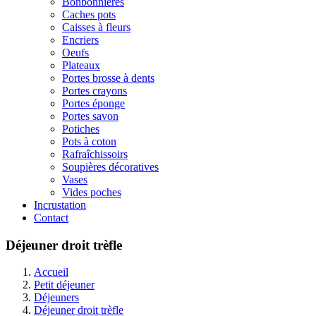
Bonbonnières
Caches pots
Caisses à fleurs
Encriers
Oeufs
Plateaux
Portes brosse à dents
Portes crayons
Portes éponge
Portes savon
Potiches
Pots à coton
Rafraîchissoirs
Soupières décoratives
Vases
Vides poches
Incrustation
Contact
Déjeuner droit trèfle
Accueil
Petit déjeuner
Déjeuners
Déjeuner droit trèfle