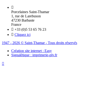

Porcelaines Saint-Thamar
1, rue de Larebuson
47230 Barbaste
France

+33 (0)5 53 65 76 23

Cliquez ici
1947 - 2026 © Saint-Thamar - Tous droits réservés
Création site internet : Easy
Signalétique : imprimerie-plv.fr
