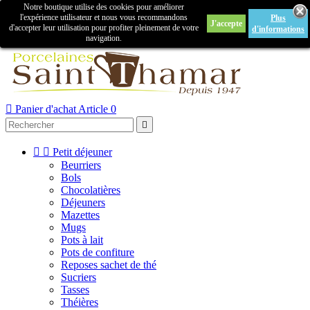
Notre boutique utilise des cookies pour améliorer

l'expérience utilisateur et nous vous recommandons
Plus
J'accepte
Créer un compte
Connexion
d'accepter leur utilisation pour profiter pleinement de votre
d'informations
navigation.



Panier d'achat
Article 0



Petit déjeuner
Beurriers
Bols
Chocolatières
Déjeuners
Mazettes
Mugs
Pots à lait
Pots de confiture
Reposes sachet de thé
Sucriers
Tasses
Théières