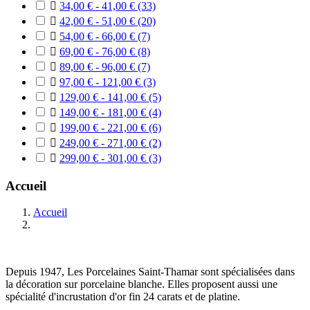

34,00 € - 41,00 €
(33)

42,00 € - 51,00 €
(20)

54,00 € - 66,00 €
(7)

69,00 € - 76,00 €
(8)

89,00 € - 96,00 €
(7)

97,00 € - 121,00 €
(3)

129,00 € - 141,00 €
(5)

149,00 € - 181,00 €
(4)

199,00 € - 221,00 €
(6)

249,00 € - 271,00 €
(2)

299,00 € - 301,00 €
(3)
Accueil
Accueil
Depuis 1947, Les Porcelaines Saint-Thamar sont spécialisées dans
la décoration sur porcelaine blanche. Elles proposent aussi une
spécialité d'incrustation d'or fin 24 carats et de platine.