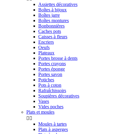
Assiettes décoratives
Boîtes à bijoux
Boîtes jarre
Boîtes montures
Bonbonnières
Caches pots
Caisses à fleurs
Encriers
Oeufs
Plateaux
Portes brosse à dents
Portes crayons
Portes éponge
Portes savon
Potiches
Pots à coton
Rafraîchissoirs
Soupières décoratives
Vases
Vides poches
Plats et moules


Moules à tartes
Plats à asperges