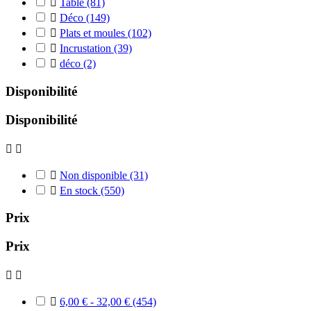

Table
(81)

Déco
(149)

Plats et moules
(102)

Incrustation
(39)

déco
(2)
Disponibilité
Disponibilité



Non disponible
(31)

En stock
(550)
Prix
Prix



6,00 € - 32,00 €
(454)