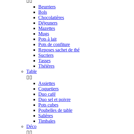


Beurriers
Bols
Chocolatières
Déjeuners
Mazettes
Mugs
Pots à lait
Pots de confiture
Reposes sachet de thé
Sucriers
Tasses
Théières
Table


Assiettes
Coquetiers
Duo café
Duo sel et poivre
Pots cubes
Poubelles de table
Salières
Timbales
Déco

