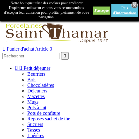
Notre boutique utilise des cookies pour améliorer

l'expérience utilisateur et nous vous recommandons
Plus
J'accepte
Créer un compte
Connexion
d'accepter leur utilisation pour profiter pleinement de votre
d'informations
navigation.



Panier d'achat
Article 0



Petit déjeuner
Beurriers
Bols
Chocolatières
Déjeuners
Mazettes
Mugs
Pots à lait
Pots de confiture
Reposes sachet de thé
Sucriers
Tasses
Théières