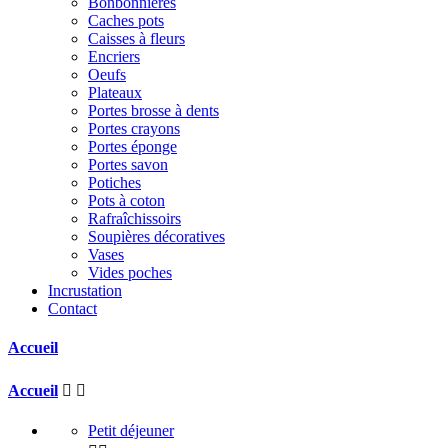
Bonbonnières
Caches pots
Caisses à fleurs
Encriers
Oeufs
Plateaux
Portes brosse à dents
Portes crayons
Portes éponge
Portes savon
Potiches
Pots à coton
Rafraîchissoirs
Soupières décoratives
Vases
Vides poches
Incrustation
Contact
Accueil
Accueil


Petit déjeuner