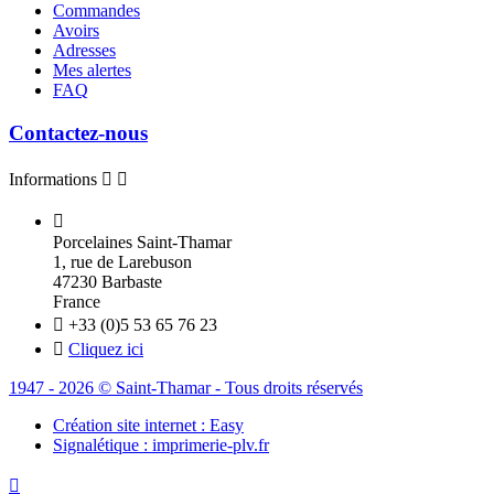
Commandes
Avoirs
Adresses
Mes alertes
FAQ
Contactez-nous
Informations



Porcelaines Saint-Thamar
1, rue de Larebuson
47230 Barbaste
France

+33 (0)5 53 65 76 23

Cliquez ici
1947 - 2026 © Saint-Thamar - Tous droits réservés
Création site internet : Easy
Signalétique : imprimerie-plv.fr
