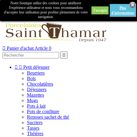
Notre boutique utilise des cookies pour améliorer

l'expérience utilisateur et nous vous recommandons
Plus
J'accepte
Créer un compte
Connexion
d'accepter leur utilisation pour profiter pleinement de votre
d'informations
navigation.



Panier d'achat
Article 0



Petit déjeuner
Beurriers
Bols
Chocolatières
Déjeuners
Mazettes
Mugs
Pots à lait
Pots de confiture
Reposes sachet de thé
Sucriers
Tasses
Théières