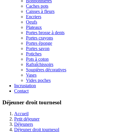
Bonbonnières
Caches pots
Caisses à fleurs
Encriers
Oeufs
Plateaux
Portes brosse à dents
Portes crayons
Portes éponge
Portes savon
Potiches
Pots à coton
Rafraîchissoirs
Soupières décoratives
Vases
Vides poches
Incrustation
Contact
Déjeuner droit tournesol
Accueil
Petit déjeuner
Déjeuners
Déjeuner droit tournesol