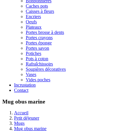
Bonbonnières
Caches pots
Caisses à fleurs
Encriers
Oeufs
Plateaux
Portes brosse à dents
Portes crayons
Portes éponge
Portes savon
Potiches
Pots à coton
Rafraîchissoirs
Soupières décoratives
Vases
Vides poches
Incrustation
Contact
Mug obus marine
Accueil
Petit déjeuner
Mugs
Mug obus marine