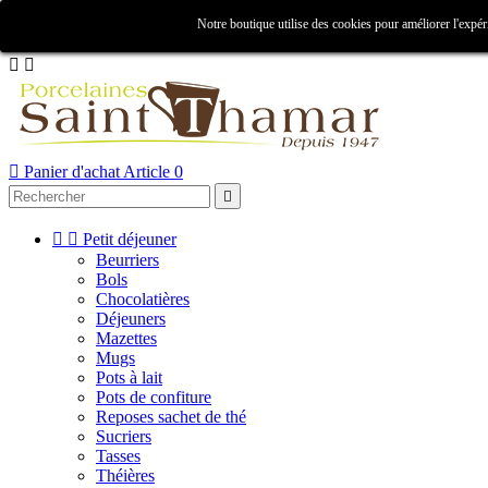

Notre boutique utilise des cookies pour améliorer l'expér
Créer un compte
Connexion



Panier d'achat
Article 0



Petit déjeuner
Beurriers
Bols
Chocolatières
Déjeuners
Mazettes
Mugs
Pots à lait
Pots de confiture
Reposes sachet de thé
Sucriers
Tasses
Théières