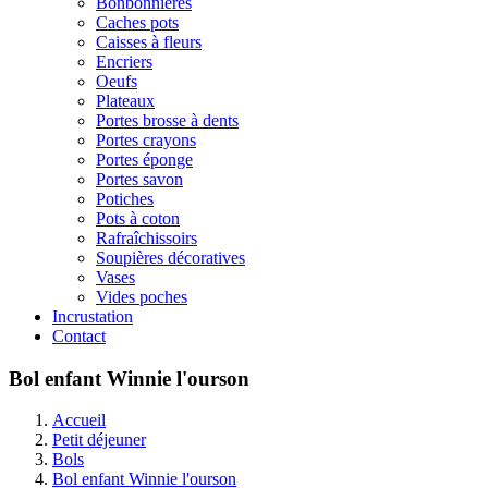
Bonbonnières
Caches pots
Caisses à fleurs
Encriers
Oeufs
Plateaux
Portes brosse à dents
Portes crayons
Portes éponge
Portes savon
Potiches
Pots à coton
Rafraîchissoirs
Soupières décoratives
Vases
Vides poches
Incrustation
Contact
Bol enfant Winnie l'ourson
Accueil
Petit déjeuner
Bols
Bol enfant Winnie l'ourson