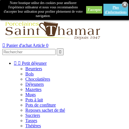
Notre boutique utilise des cookies pour améliorer

l'expérience utilisateur et nous vous recommandons
Plus
J'accepte
Créer un compte
Connexion
d'accepter leur utilisation pour profiter pleinement de votre
d'informations
navigation.



Panier d'achat
Article 0



Petit déjeuner
Beurriers
Bols
Chocolatières
Déjeuners
Mazettes
Mugs
Pots à lait
Pots de confiture
Reposes sachet de thé
Sucriers
Tasses
Théières