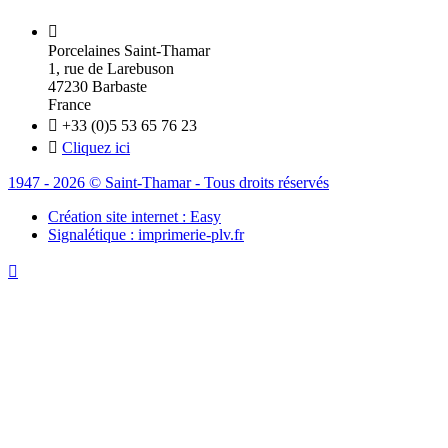

Porcelaines Saint-Thamar
1, rue de Larebuson
47230 Barbaste
France

+33 (0)5 53 65 76 23

Cliquez ici
1947 - 2026 © Saint-Thamar - Tous droits réservés
Création site internet : Easy
Signalétique : imprimerie-plv.fr
