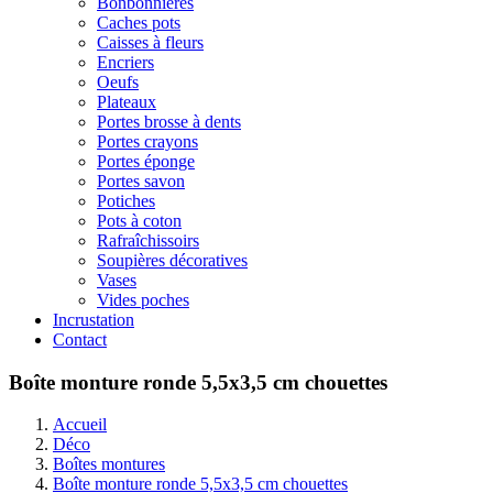
Bonbonnières
Caches pots
Caisses à fleurs
Encriers
Oeufs
Plateaux
Portes brosse à dents
Portes crayons
Portes éponge
Portes savon
Potiches
Pots à coton
Rafraîchissoirs
Soupières décoratives
Vases
Vides poches
Incrustation
Contact
Boîte monture ronde 5,5x3,5 cm chouettes
Accueil
Déco
Boîtes montures
Boîte monture ronde 5,5x3,5 cm chouettes