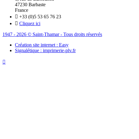
47230 Barbaste
France

+33 (0)5 53 65 76 23

Cliquez ici
1947 - 2026 © Saint-Thamar - Tous droits réservés
Création site internet : Easy
Signalétique : imprimerie-plv.fr
