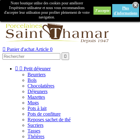
Notre boutique utilise des cookies pour améliorer

l'expérience utilisateur et nous vous recommandons
Plus
J'accepte
Créer un compte
Connexion
d'accepter leur utilisation pour profiter pleinement de votre
d'informations
navigation.



Panier d'achat
Article 0



Petit déjeuner
Beurriers
Bols
Chocolatières
Déjeuners
Mazettes
Mugs
Pots à lait
Pots de confiture
Reposes sachet de thé
Sucriers
Tasses
Théières