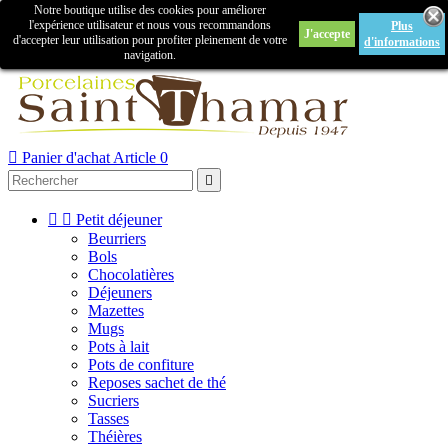
Notre boutique utilise des cookies pour améliorer

l'expérience utilisateur et nous vous recommandons
Plus
J'accepte
Créer un compte
Connexion
d'accepter leur utilisation pour profiter pleinement de votre
d'informations
navigation.



Panier d'achat
Article 0



Petit déjeuner
Beurriers
Bols
Chocolatières
Déjeuners
Mazettes
Mugs
Pots à lait
Pots de confiture
Reposes sachet de thé
Sucriers
Tasses
Théières