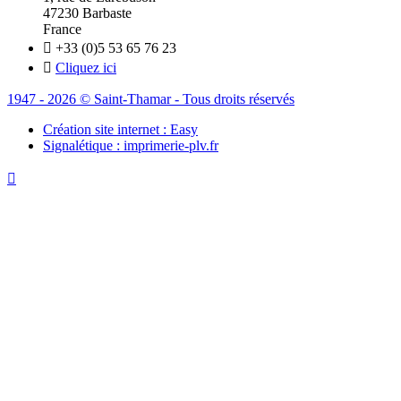
47230 Barbaste
France

+33 (0)5 53 65 76 23

Cliquez ici
1947 - 2026 © Saint-Thamar - Tous droits réservés
Création site internet : Easy
Signalétique : imprimerie-plv.fr
