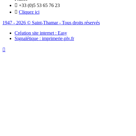

+33 (0)5 53 65 76 23

Cliquez ici
1947 - 2026 © Saint-Thamar - Tous droits réservés
Création site internet : Easy
Signalétique : imprimerie-plv.fr
