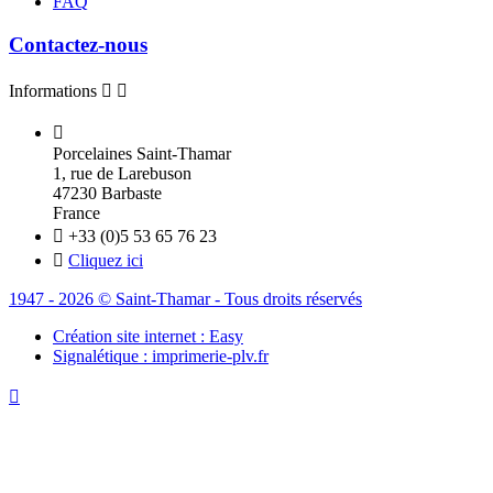
FAQ
Contactez-nous
Informations



Porcelaines Saint-Thamar
1, rue de Larebuson
47230 Barbaste
France

+33 (0)5 53 65 76 23

Cliquez ici
1947 - 2026 © Saint-Thamar - Tous droits réservés
Création site internet : Easy
Signalétique : imprimerie-plv.fr
