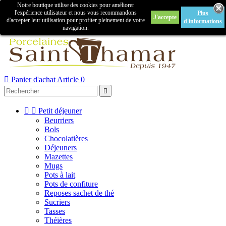
Notre boutique utilise des cookies pour améliorer

l'expérience utilisateur et nous vous recommandons
Plus
J'accepte
Créer un compte
Connexion
d'accepter leur utilisation pour profiter pleinement de votre
d'informations
navigation.



Panier d'achat
Article 0



Petit déjeuner
Beurriers
Bols
Chocolatières
Déjeuners
Mazettes
Mugs
Pots à lait
Pots de confiture
Reposes sachet de thé
Sucriers
Tasses
Théières