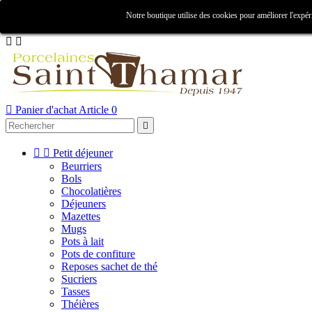

Notre boutique utilise des cookies pour améliorer l'expér
Créer un compte
Connexion



Panier d'achat
Article 0



Petit déjeuner
Beurriers
Bols
Chocolatières
Déjeuners
Mazettes
Mugs
Pots à lait
Pots de confiture
Reposes sachet de thé
Sucriers
Tasses
Théières