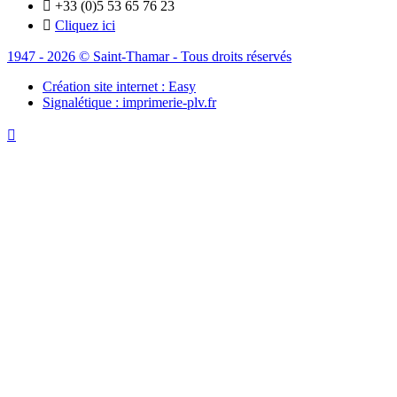

+33 (0)5 53 65 76 23

Cliquez ici
1947 - 2026 © Saint-Thamar - Tous droits réservés
Création site internet : Easy
Signalétique : imprimerie-plv.fr
