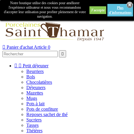
Notre boutique utilise des cookies pour améliorer

l'expérience utilisateur et nous vous recommandons
Plus
J'accepte
Créer un compte
Connexion
d'accepter leur utilisation pour profiter pleinement de votre
d'informations
navigation.



Panier d'achat
Article 0



Petit déjeuner
Beurriers
Bols
Chocolatières
Déjeuners
Mazettes
Mugs
Pots à lait
Pots de confiture
Reposes sachet de thé
Sucriers
Tasses
Théières