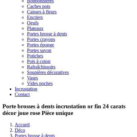
Bonbonnières
Caches pots
Caisses à fleurs
Encriers
Oeufs
Plateaux
Portes brosse à dents
Portes crayons
Portes éponge
Portes savon
Potiches
Pots à coton
Rafraîchissoirs
Soupières décoratives
Vases
Vides poches
Incrustation
Contact
Porte brosses à dents incrustation or fin 24 carats
décor joue rose Pièce unique
Accueil
Déco
Portes brosse à dents