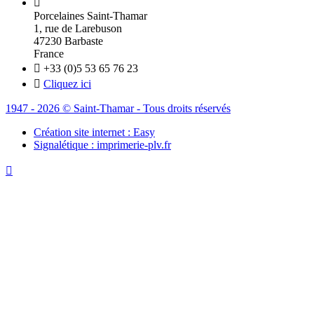

Porcelaines Saint-Thamar
1, rue de Larebuson
47230 Barbaste
France

+33 (0)5 53 65 76 23

Cliquez ici
1947 - 2026 © Saint-Thamar - Tous droits réservés
Création site internet : Easy
Signalétique : imprimerie-plv.fr
