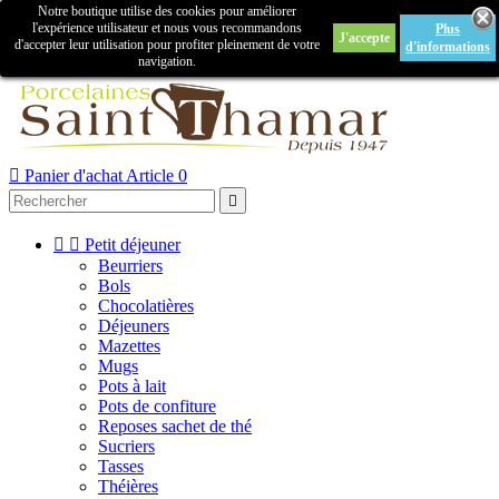
Notre boutique utilise des cookies pour améliorer

l'expérience utilisateur et nous vous recommandons
Plus
J'accepte
Créer un compte
Connexion
d'accepter leur utilisation pour profiter pleinement de votre
d'informations
navigation.



Panier d'achat
Article 0



Petit déjeuner
Beurriers
Bols
Chocolatières
Déjeuners
Mazettes
Mugs
Pots à lait
Pots de confiture
Reposes sachet de thé
Sucriers
Tasses
Théières