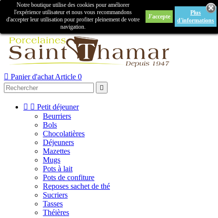
Notre boutique utilise des cookies pour améliorer

l'expérience utilisateur et nous vous recommandons
Plus
J'accepte
Créer un compte
Connexion
d'accepter leur utilisation pour profiter pleinement de votre
d'informations
navigation.



Panier d'achat
Article 0



Petit déjeuner
Beurriers
Bols
Chocolatières
Déjeuners
Mazettes
Mugs
Pots à lait
Pots de confiture
Reposes sachet de thé
Sucriers
Tasses
Théières