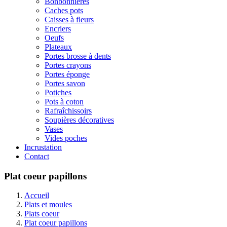
Bonbonnières
Caches pots
Caisses à fleurs
Encriers
Oeufs
Plateaux
Portes brosse à dents
Portes crayons
Portes éponge
Portes savon
Potiches
Pots à coton
Rafraîchissoirs
Soupières décoratives
Vases
Vides poches
Incrustation
Contact
Plat coeur papillons
Accueil
Plats et moules
Plats coeur
Plat coeur papillons