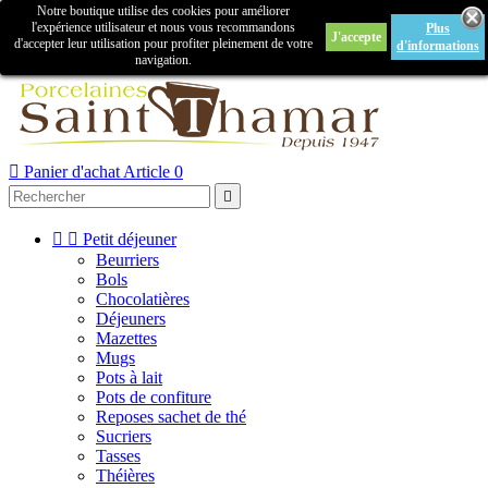
Notre boutique utilise des cookies pour améliorer

l'expérience utilisateur et nous vous recommandons
Plus
J'accepte
Créer un compte
Connexion
d'accepter leur utilisation pour profiter pleinement de votre
d'informations
navigation.



Panier d'achat
Article 0



Petit déjeuner
Beurriers
Bols
Chocolatières
Déjeuners
Mazettes
Mugs
Pots à lait
Pots de confiture
Reposes sachet de thé
Sucriers
Tasses
Théières