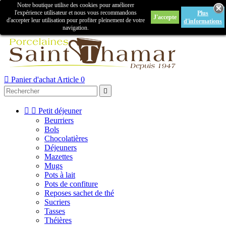
Notre boutique utilise des cookies pour améliorer

l'expérience utilisateur et nous vous recommandons
Plus
J'accepte
Créer un compte
Connexion
d'accepter leur utilisation pour profiter pleinement de votre
d'informations
navigation.



Panier d'achat
Article 0



Petit déjeuner
Beurriers
Bols
Chocolatières
Déjeuners
Mazettes
Mugs
Pots à lait
Pots de confiture
Reposes sachet de thé
Sucriers
Tasses
Théières