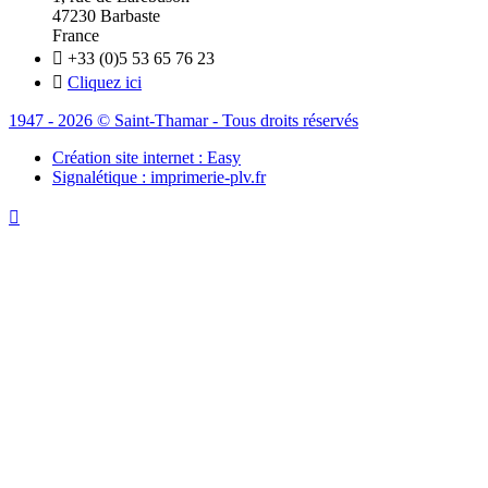
47230 Barbaste
France

+33 (0)5 53 65 76 23

Cliquez ici
1947 - 2026 © Saint-Thamar - Tous droits réservés
Création site internet : Easy
Signalétique : imprimerie-plv.fr
