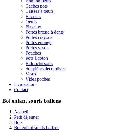
Bonbonnières
Caches pots
Caisses à fleurs
Encriers
Oeufs
Plateaux
Portes brosse à dents
Portes crayons
Portes éponge
Portes savon
Potiches
Pots à coton
Rafraîchissoirs
Soupières décoratives
Vases
Vides poches
Incrustation
Contact
Bol enfant souris ballons
Accueil
Petit déjeuner
Bols
Bol enfant souris ballons