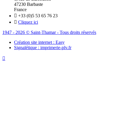
47230 Barbaste
France

+33 (0)5 53 65 76 23

Cliquez ici
1947 - 2026 © Saint-Thamar - Tous droits réservés
Création site internet : Easy
Signalétique : imprimerie-plv.fr
