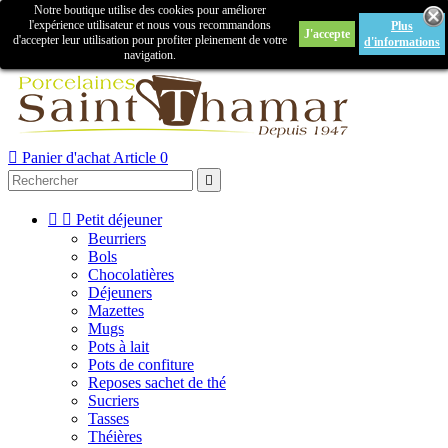
Notre boutique utilise des cookies pour améliorer

l'expérience utilisateur et nous vous recommandons
Plus
J'accepte
Créer un compte
Connexion
d'accepter leur utilisation pour profiter pleinement de votre
d'informations
navigation.



Panier d'achat
Article 0



Petit déjeuner
Beurriers
Bols
Chocolatières
Déjeuners
Mazettes
Mugs
Pots à lait
Pots de confiture
Reposes sachet de thé
Sucriers
Tasses
Théières