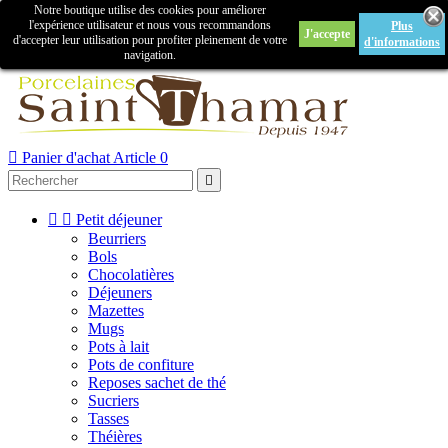
Notre boutique utilise des cookies pour améliorer

l'expérience utilisateur et nous vous recommandons
Plus
J'accepte
Créer un compte
Connexion
d'accepter leur utilisation pour profiter pleinement de votre
d'informations
navigation.



Panier d'achat
Article 0



Petit déjeuner
Beurriers
Bols
Chocolatières
Déjeuners
Mazettes
Mugs
Pots à lait
Pots de confiture
Reposes sachet de thé
Sucriers
Tasses
Théières