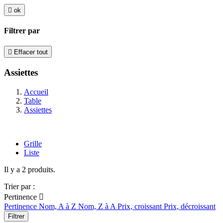

ok
Filtrer par

Effacer tout
Assiettes
Accueil
Table
Assiettes
Grille
Liste
Il y a 2 produits.
Trier par :
Pertinence

Pertinence
Nom, A à Z
Nom, Z à A
Prix, croissant
Prix, décroissant
Filtrer