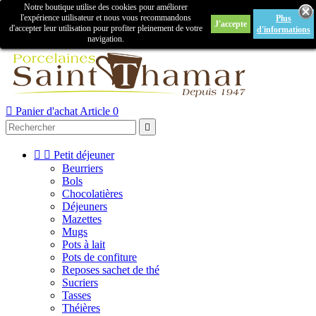
Notre boutique utilise des cookies pour améliorer

l'expérience utilisateur et nous vous recommandons
Plus
J'accepte
Créer un compte
Connexion
d'accepter leur utilisation pour profiter pleinement de votre
d'informations
navigation.



Panier d'achat
Article 0



Petit déjeuner
Beurriers
Bols
Chocolatières
Déjeuners
Mazettes
Mugs
Pots à lait
Pots de confiture
Reposes sachet de thé
Sucriers
Tasses
Théières