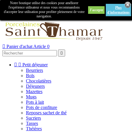
Notre boutique utilise des cookies pour améliorer

l'expérience utilisateur et nous vous recommandons
Plus
J'accepte
Créer un compte
Connexion
d'accepter leur utilisation pour profiter pleinement de votre
d'informations
navigation.



Panier d'achat
Article 0



Petit déjeuner
Beurriers
Bols
Chocolatières
Déjeuners
Mazettes
Mugs
Pots à lait
Pots de confiture
Reposes sachet de thé
Sucriers
Tasses
Théières