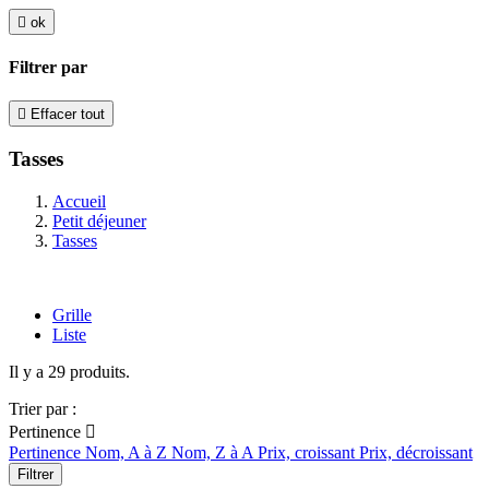

ok
Filtrer par

Effacer tout
Tasses
Accueil
Petit déjeuner
Tasses
Grille
Liste
Il y a 29 produits.
Trier par :
Pertinence

Pertinence
Nom, A à Z
Nom, Z à A
Prix, croissant
Prix, décroissant
Filtrer